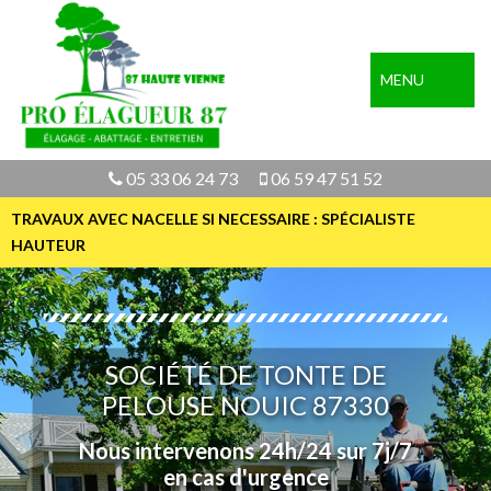
MENU
05 33 06 24 73
06 59 47 51 52
TRAVAUX AVEC NACELLE SI NECESSAIRE : SPÉCIALISTE
HAUTEUR
SOCIÉTÉ DE TONTE DE
PELOUSE NOUIC 87330
Nous intervenons 24h/24 sur 7j/7
en cas d'urgence