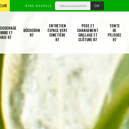
TEUR
ÊTRE RAPPELÉ
ENTRETIEN
POSE ET
TONTE
SSOUCHAGE
BÛCHERON
ESPACE VERT
CHANGEMENT
DE
RBRE ET
87
CIMETIÈRE
GRILLAGE ET
PELOUSE
HAIE 87
87
CLÔTURE 87
87