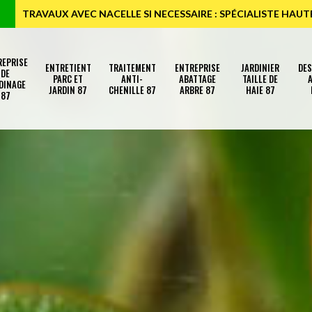
TRAVAUX AVEC NACELLE SI NECESSAIRE : SPÉCIALISTE HAU
REPRISE
ENTRETIENT
TRAITEMENT
ENTREPRISE
JARDINIER
DE
DE
PARC ET
ANTI-
ABATTAGE
TAILLE DE
A
DINAGE
JARDIN 87
CHENILLE 87
ARBRE 87
HAIE 87
87