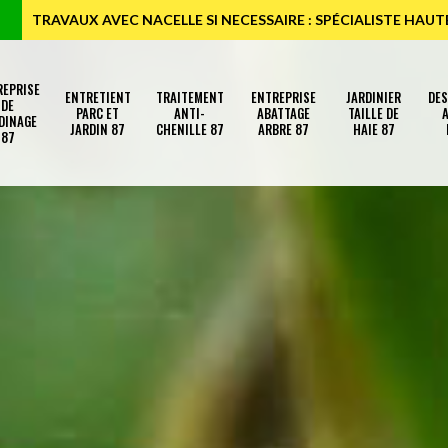
TRAVAUX AVEC NACELLE SI NECESSAIRE : SPÉCIALISTE HAU
REPRISE
ENTRETIENT
TRAITEMENT
ENTREPRISE
JARDINIER
DE
DE
PARC ET
ANTI-
ABATTAGE
TAILLE DE
A
DINAGE
JARDIN 87
CHENILLE 87
ARBRE 87
HAIE 87
87