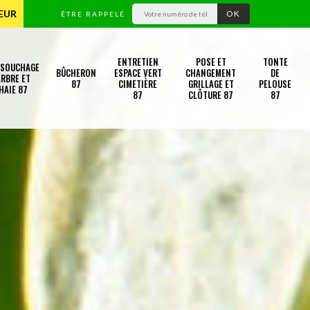
TEUR
ÊTRE RAPPELÉ
ENTRETIEN
POSE ET
TONTE
SSOUCHAGE
BÛCHERON
ESPACE VERT
CHANGEMENT
DE
RBRE ET
87
CIMETIÈRE
GRILLAGE ET
PELOUSE
HAIE 87
87
CLÔTURE 87
87