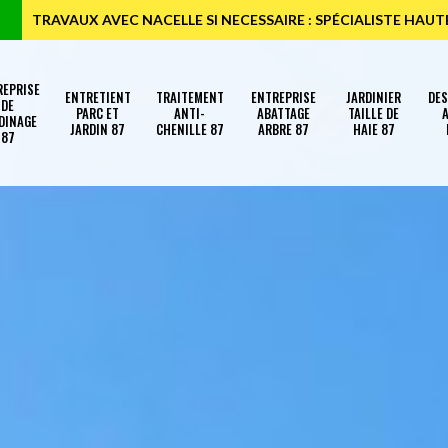
TRAVAUX AVEC NACELLE SI NECESSAIRE : SPÉCIALISTE HAU
REPRISE
ENTRETIENT
TRAITEMENT
ENTREPRISE
JARDINIER
DE
DE
PARC ET
ANTI-
ABATTAGE
TAILLE DE
A
DINAGE
JARDIN 87
CHENILLE 87
ARBRE 87
HAIE 87
87