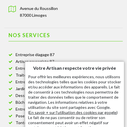
Avenue du Roussillon
87000 Limoges
NOS SERVICES
Entreprise élagage 87
Artisan paysagiste 87
Votre Artisan respecte votre vie privée
Entreprise de jardinage 87
Traitement anti-chenille 87
Pour offrir les meilleures expériences, nous utilisons
des technologies telles que les cookies pour stocker
Entreprise abattage arbre 87
et/ou accéder aux informations des appareils. Le fait
Jardinier taille de haie 87
de consentir à ces technologies nous permettra de
Dessouchage arbre et haie 87
traiter des données telles que le comportement de
navigation. Les informations relatives à votre
Bûcheron 87
utilisation du site sont partagées avec Google.
Entretien espace vert cimetière 87
(
En savoir + sur l'utilisation des cookies par google
)
Pose et changement grillage et clôture 87
Le fait de ne pas consentir ou de retirer son
consentement peut avoir un effet négatif sur
Tonte de pelouse 87