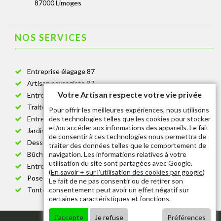
87000 Limoges
NOS SERVICES
Entreprise élagage 87
Artisan paysagiste 87
Votre Artisan respecte votre vie privée
Entreprise de jardinage 87
Traitement anti-chenille 87
Pour offrir les meilleures expériences, nous utilisons
des technologies telles que les cookies pour stocker
Entreprise abattage arbre 87
et/ou accéder aux informations des appareils. Le fait
Jardinier taille de haie 87
de consentir à ces technologies nous permettra de
Dessouchage arbre et haie 87
traiter des données telles que le comportement de
navigation. Les informations relatives à votre
Bûcheron 87
utilisation du site sont partagées avec Google.
Entretien espace vert cimetière 87
(
En savoir + sur l'utilisation des cookies par google
)
Pose et changement grillage et clôture 87
Le fait de ne pas consentir ou de retirer son
consentement peut avoir un effet négatif sur
Tonte de pelouse 87
certaines caractéristiques et fonctions.
J'accepte
Je refuse
Préférences