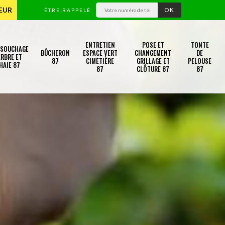
TEUR
ÊTRE RAPPELÉ
ENTRETIEN
POSE ET
TONTE
SSOUCHAGE
BÛCHERON
ESPACE VERT
CHANGEMENT
DE
RBRE ET
87
CIMETIÈRE
GRILLAGE ET
PELOUSE
HAIE 87
87
CLÔTURE 87
87