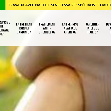
TRAVAUX AVEC NACELLE SI NECESSAIRE : SPÉCIALISTE HAU
REPRISE
ENTRETIENT
TRAITEMENT
ENTREPRISE
JARDINIER
DE
DE
PARC ET
ANTI-
ABATTAGE
TAILLE DE
A
DINAGE
JARDIN 87
CHENILLE 87
ARBRE 87
HAIE 87
87