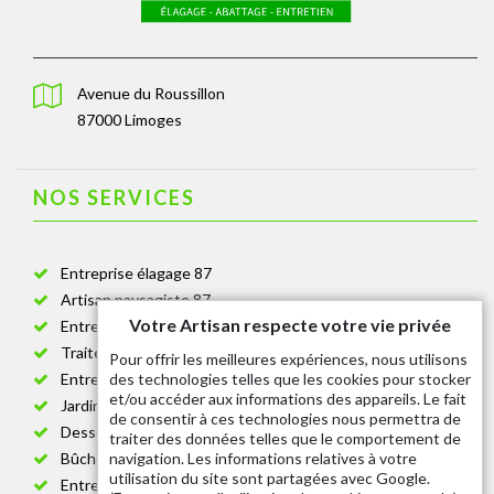
Avenue du Roussillon
87000 Limoges
NOS SERVICES
Entreprise élagage 87
Artisan paysagiste 87
Votre Artisan respecte votre vie privée
Entreprise de jardinage 87
Traitement anti-chenille 87
Pour offrir les meilleures expériences, nous utilisons
des technologies telles que les cookies pour stocker
Entreprise abattage arbre 87
et/ou accéder aux informations des appareils. Le fait
Jardinier taille de haie 87
de consentir à ces technologies nous permettra de
Dessouchage arbre et haie 87
traiter des données telles que le comportement de
navigation. Les informations relatives à votre
Bûcheron 87
utilisation du site sont partagées avec Google.
Entretien espace vert cimetière 87