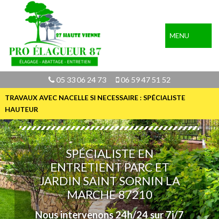
MENU
05 33 06 24 73
06 59 47 51 52
TRAVAUX AVEC NACELLE SI NECESSAIRE : SPÉCIALISTE
HAUTEUR
SPÉCIALISTE EN
ENTRETIENT PARC ET
JARDIN SAINT SORNIN LA
MARCHE 87210
Nous intervenons 24h/24 sur 7j/7