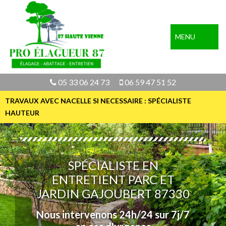
MENU
05 33 06 24 73
06 59 47 51 52
TRAVAUX AVEC NACELLE SI NECESSAIRE : SPÉCIALISTE
HAUTEUR
SPÉCIALISTE EN
ENTRETIENT PARC ET
JARDIN GAJOUBERT 87330
Nous intervenons 24h/24 sur 7j/7