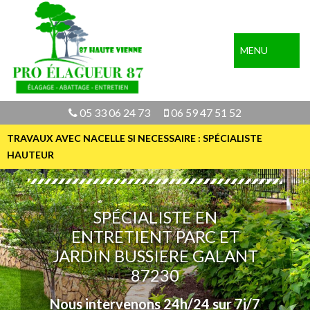
MENU
05 33 06 24 73
06 59 47 51 52
TRAVAUX AVEC NACELLE SI NECESSAIRE : SPÉCIALISTE
HAUTEUR
SPÉCIALISTE EN
ENTRETIENT PARC ET
JARDIN BUSSIERE GALANT
87230
Nous intervenons 24h/24 sur 7j/7