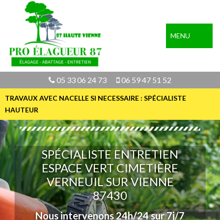
MENU
05 33 06 24 73
06 59 47 51 52
TRAVAUX AVEC NACELLE SI NECESSAIRE : SPÉCIALISTE
HAUTEUR
SPÉCIALISTE ENTRETIEN
ESPACE VERT CIMETIÈRE
VERNEUIL SUR VIENNE
87430
Nous intervenons 24h/24 sur 7j/7