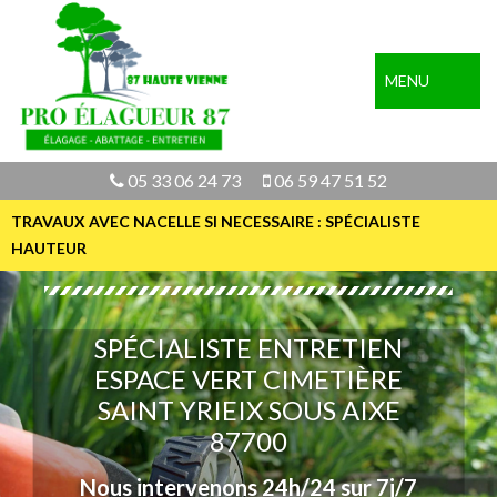
MENU
05 33 06 24 73
06 59 47 51 52
TRAVAUX AVEC NACELLE SI NECESSAIRE : SPÉCIALISTE
HAUTEUR
SPÉCIALISTE ENTRETIEN
ESPACE VERT CIMETIÈRE
SAINT YRIEIX SOUS AIXE
87700
Nous intervenons 24h/24 sur 7j/7