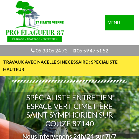
MENU
05 33 06 24 73
06 59 47 51 52
TRAVAUX AVEC NACELLE SI NECESSAIRE : SPÉCIALISTE
HAUTEUR
SPÉCIALISTE ENTRETIEN
ESPACE VERT CIMETIÈRE
SAINT SYMPHORIEN SUR
COUZE 87140
Nous intervenons 24h/24 sur 7j/7