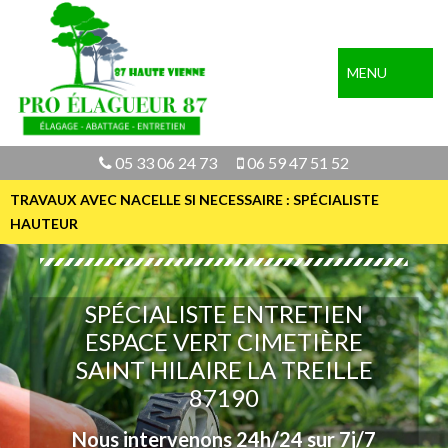
MENU
05 33 06 24 73
06 59 47 51 52
TRAVAUX AVEC NACELLE SI NECESSAIRE : SPÉCIALISTE
HAUTEUR
SPÉCIALISTE ENTRETIEN
ESPACE VERT CIMETIÈRE
SAINT HILAIRE LA TREILLE
87190
Nous intervenons 24h/24 sur 7j/7