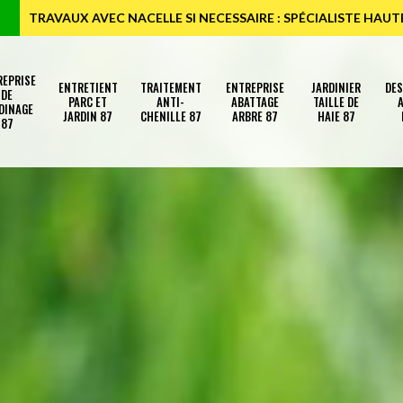
TRAVAUX AVEC NACELLE SI NECESSAIRE : SPÉCIALISTE HAU
REPRISE
ENTRETIENT
TRAITEMENT
ENTREPRISE
JARDINIER
DE
DE
PARC ET
ANTI-
ABATTAGE
TAILLE DE
A
DINAGE
JARDIN 87
CHENILLE 87
ARBRE 87
HAIE 87
87