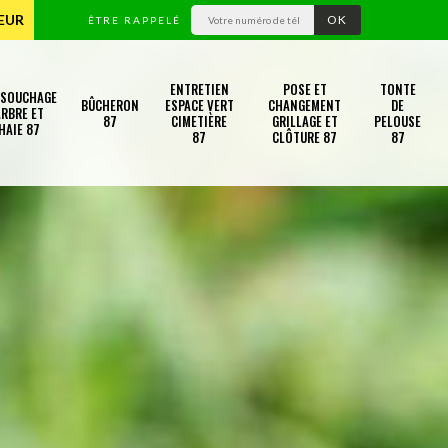
TEUR
ÊTRE RAPPELÉ
ENTRETIEN
POSE ET
TONTE
SSOUCHAGE
BÛCHERON
ESPACE VERT
CHANGEMENT
DE
RBRE ET
87
CIMETIÈRE
GRILLAGE ET
PELOUSE
HAIE 87
87
CLÔTURE 87
87