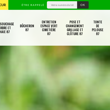
TEUR
ÊTRE RAPPELÉ
ENTRETIEN
POSE ET
TONTE
SSOUCHAGE
BÛCHERON
ESPACE VERT
CHANGEMENT
DE
RBRE ET
87
CIMETIÈRE
GRILLAGE ET
PELOUSE
HAIE 87
87
CLÔTURE 87
87