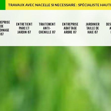
TRAVAUX AVEC NACELLE SI NECESSAIRE : SPÉCIALISTE HAU
REPRISE
ENTRETIENT
TRAITEMENT
ENTREPRISE
JARDINIER
DE
DE
PARC ET
ANTI-
ABATTAGE
TAILLE DE
A
DINAGE
JARDIN 87
CHENILLE 87
ARBRE 87
HAIE 87
87