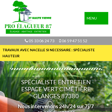
MENU
05 33 06 24 73
06 59 47 51 52
TRAVAUX AVEC NACELLE SI NECESSAIRE : SPÉCIALISTE
HAUTEUR
SPÉCIALISTE ENTRETIEN
ESPACE VERT CIMETIÈRE
GLANGES 87380
Nous intervenons 24h/24 sur 7j/7