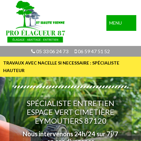
MENU
05 33 06 24 73
06 59 47 51 52
TRAVAUX AVEC NACELLE SI NECESSAIRE : SPÉCIALISTE
HAUTEUR
SPÉCIALISTE ENTRETIEN
ESPACE VERT CIMETIÈRE
EYMOUTIERS 87120
Nous intervenons 24h/24 sur 7j/7