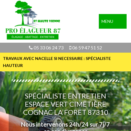
MENU
05 33 06 24 73
06 59 47 51 52
TRAVAUX AVEC NACELLE SI NECESSAIRE : SPÉCIALISTE
HAUTEUR
SPÉCIALISTE ENTRETIEN
ESPACE VERT CIMETIÈRE
COGNAC LA FORET 87310
Nous intervenons 24h/24 sur 7j/7