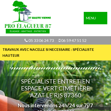
MENU
05 33 06 24 73
06 59 47 51 52
TRAVAUX AVEC NACELLE SI NECESSAIRE : SPÉCIALISTE
HAUTEUR
SPÉCIALISTE ENTRETIEN
ESPACE VERT CIMETIÈRE
AZAT LE RIS 87360
Nous intervenons 24h/24 sur 7j/7