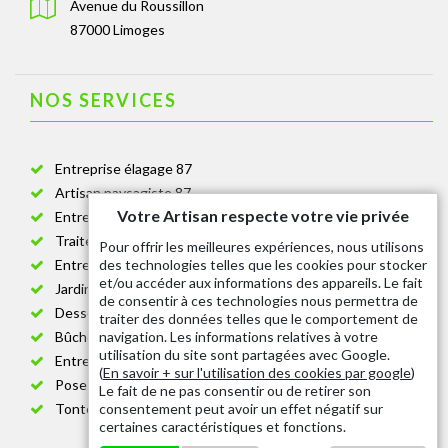
Avenue du Roussillon
87000 Limoges
NOS SERVICES
Entreprise élagage 87
Artisan paysagiste 87
Votre Artisan respecte votre vie privée
Entreprise de jardinage 87
Traitement anti-chenille 87
Pour offrir les meilleures expériences, nous utilisons
des technologies telles que les cookies pour stocker
Entreprise abattage arbre 87
et/ou accéder aux informations des appareils. Le fait
Jardinier taille de haie 87
de consentir à ces technologies nous permettra de
Dessouchage arbre et haie 87
traiter des données telles que le comportement de
navigation. Les informations relatives à votre
Bûcheron 87
utilisation du site sont partagées avec Google.
Entretien espace vert cimetière 87
(
En savoir + sur l'utilisation des cookies par google
)
Pose et changement grillage et clôture 87
Le fait de ne pas consentir ou de retirer son
consentement peut avoir un effet négatif sur
Tonte de pelouse 87
certaines caractéristiques et fonctions.