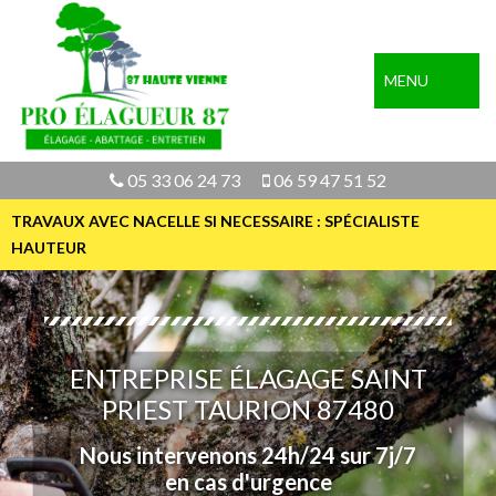
MENU
05 33 06 24 73
06 59 47 51 52
TRAVAUX AVEC NACELLE SI NECESSAIRE : SPÉCIALISTE
HAUTEUR
ENTREPRISE ÉLAGAGE SAINT
PRIEST TAURION 87480
Nous intervenons 24h/24 sur 7j/7
en cas d'urgence