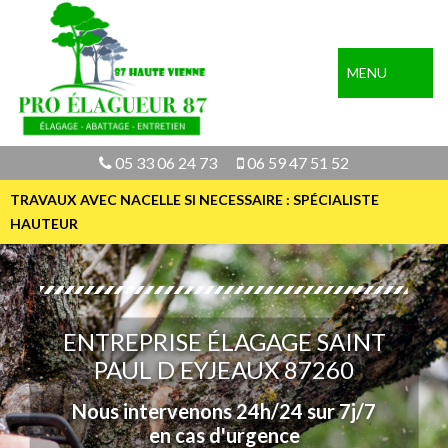
MENU
05 33 06 24 73
06 59 47 51 52
TRAVAUX AVEC NACELLE SI NECESSAIRE : SPÉCIALISTE
HAUTEUR
ENTREPRISE ÉLAGAGE SAINT
PAUL D EYJEAUX 87260
Nous intervenons 24h/24 sur 7j/7
en cas d'urgence