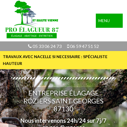
MENU
05 33 06 24 73
06 59 47 51 52
TRAVAUX AVEC NACELLE SI NECESSAIRE : SPÉCIALISTE
HAUTEUR
ENTREPRISE ÉLAGAGE
ROZIERS SAINT GEORGES
87130
Nous intervenons 24h/24 sur 7j/7