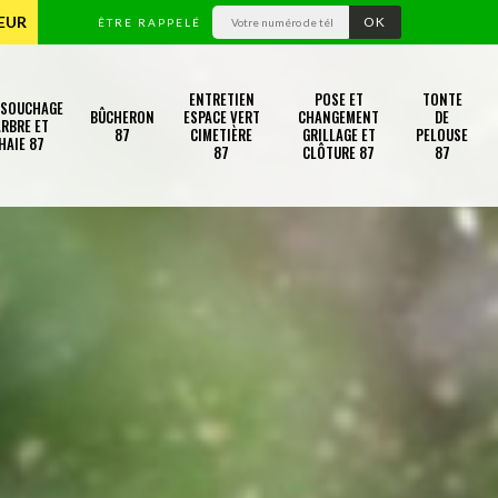
TEUR
ÊTRE RAPPELÉ
ENTRETIEN
POSE ET
TONTE
SSOUCHAGE
BÛCHERON
ESPACE VERT
CHANGEMENT
DE
RBRE ET
87
CIMETIÈRE
GRILLAGE ET
PELOUSE
HAIE 87
87
CLÔTURE 87
87