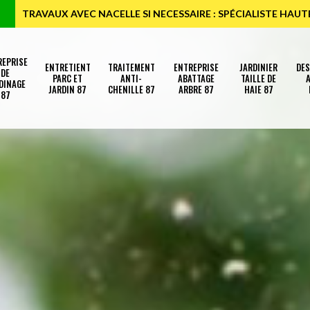
TRAVAUX AVEC NACELLE SI NECESSAIRE : SPÉCIALISTE HAU
REPRISE
ENTRETIENT
TRAITEMENT
ENTREPRISE
JARDINIER
DE
DE
PARC ET
ANTI-
ABATTAGE
TAILLE DE
A
DINAGE
JARDIN 87
CHENILLE 87
ARBRE 87
HAIE 87
87