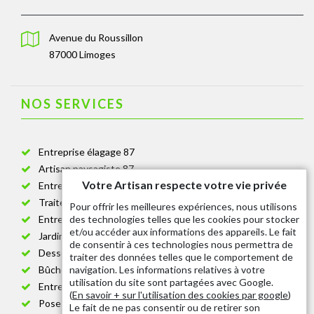
Avenue du Roussillon
87000 Limoges
NOS SERVICES
Entreprise élagage 87
Artisan paysagiste 87
Votre Artisan respecte votre vie privée
Entreprise de jardinage 87
Traitement anti-chenille 87
Pour offrir les meilleures expériences, nous utilisons
des technologies telles que les cookies pour stocker
Entreprise abattage arbre 87
et/ou accéder aux informations des appareils. Le fait
Jardinier taille de haie 87
de consentir à ces technologies nous permettra de
Dessouchage arbre et haie 87
traiter des données telles que le comportement de
navigation. Les informations relatives à votre
Bûcheron 87
utilisation du site sont partagées avec Google.
Entretien espace vert cimetière 87
(
En savoir + sur l'utilisation des cookies par google
)
Pose et changement grillage et clôture 87
Le fait de ne pas consentir ou de retirer son