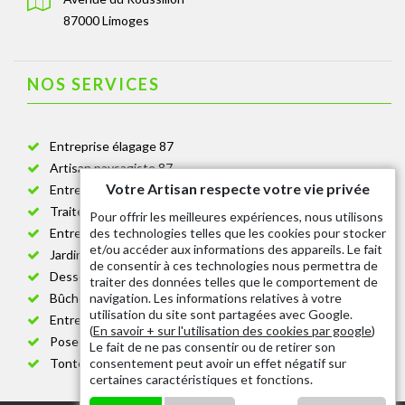
87000 Limoges
NOS SERVICES
Entreprise élagage 87
Artisan paysagiste 87
Votre Artisan respecte votre vie privée
Entreprise de jardinage 87
Traitement anti-chenille 87
Pour offrir les meilleures expériences, nous utilisons
des technologies telles que les cookies pour stocker
Entreprise abattage arbre 87
et/ou accéder aux informations des appareils. Le fait
Jardinier taille de haie 87
de consentir à ces technologies nous permettra de
Dessouchage arbre et haie 87
traiter des données telles que le comportement de
navigation. Les informations relatives à votre
Bûcheron 87
utilisation du site sont partagées avec Google.
Entretien espace vert cimetière 87
(
En savoir + sur l'utilisation des cookies par google
)
Pose et changement grillage et clôture 87
Le fait de ne pas consentir ou de retirer son
consentement peut avoir un effet négatif sur
Tonte de pelouse 87
certaines caractéristiques et fonctions.