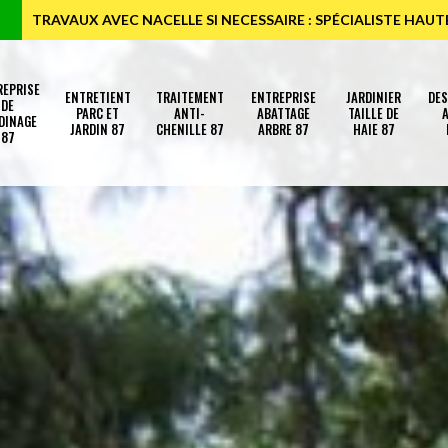
TRAVAUX AVEC NACELLE SI NECESSAIRE : SPÉCIALISTE HAU
REPRISE
ENTRETIENT
TRAITEMENT
ENTREPRISE
JARDINIER
DE
DE
PARC ET
ANTI-
ABATTAGE
TAILLE DE
A
DINAGE
JARDIN 87
CHENILLE 87
ARBRE 87
HAIE 87
87