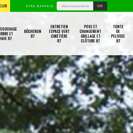
TEUR
ÊTRE RAPPELÉ
ENTRETIEN
POSE ET
TONTE
SSOUCHAGE
BÛCHERON
ESPACE VERT
CHANGEMENT
DE
RBRE ET
87
CIMETIÈRE
GRILLAGE ET
PELOUSE
HAIE 87
87
CLÔTURE 87
87