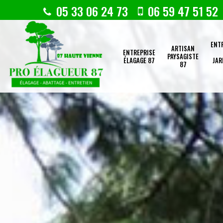
05 33 06 24 73
06 59 47 51 52
ENT
ARTISAN
ENTREPRISE
PAYSAGISTE
ÉLAGAGE 87
JAR
87