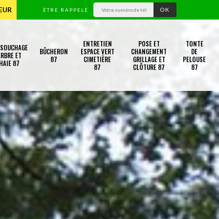
TEUR
ÊTRE RAPPELÉ
ENTRETIEN
POSE ET
TONTE
SSOUCHAGE
BÛCHERON
ESPACE VERT
CHANGEMENT
DE
RBRE ET
87
CIMETIÈRE
GRILLAGE ET
PELOUSE
HAIE 87
87
CLÔTURE 87
87