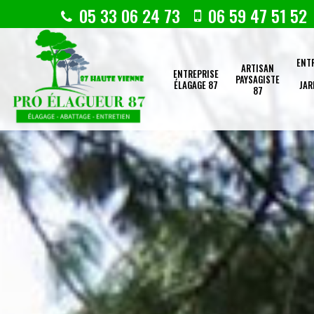
05 33 06 24 73
06 59 47 51 52
ENT
ARTISAN
ENTREPRISE
PAYSAGISTE
ÉLAGAGE 87
JAR
87