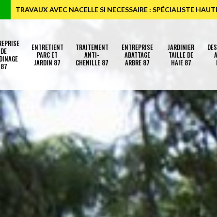
TRAVAUX AVEC NACELLE SI NECESSAIRE : SPÉCIALISTE HAU
REPRISE
ENTRETIENT
TRAITEMENT
ENTREPRISE
JARDINIER
DE
DE
PARC ET
ANTI-
ABATTAGE
TAILLE DE
A
DINAGE
JARDIN 87
CHENILLE 87
ARBRE 87
HAIE 87
87