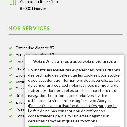
Avenue du Roussillon
87000 Limoges
NOS SERVICES
Entreprise élagage 87
Artisan paysagiste 87
Votre Artisan respecte votre vie privée
Entreprise de jardinage 87
Traitement anti-chenille 87
Pour offrir les meilleures expériences, nous utilisons
des technologies telles que les cookies pour stocker
Entreprise abattage arbre 87
et/ou accéder aux informations des appareils. Le fait
Jardinier taille de haie 87
de consentir à ces technologies nous permettra de
Dessouchage arbre et haie 87
traiter des données telles que le comportement de
navigation. Les informations relatives à votre
Bûcheron 87
utilisation du site sont partagées avec Google.
Entretien espace vert cimetière 87
(
En savoir + sur l'utilisation des cookies par google
)
Pose et changement grillage et clôture 87
Le fait de ne pas consentir ou de retirer son
consentement peut avoir un effet négatif sur
Tonte de pelouse 87
certaines caractéristiques et fonctions.