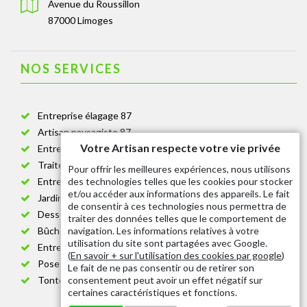
Avenue du Roussillon
87000 Limoges
NOS SERVICES
Entreprise élagage 87
Artisan paysagiste 87
Votre Artisan respecte votre vie privée
Entreprise de jardinage 87
Traitement anti-chenille 87
Pour offrir les meilleures expériences, nous utilisons
des technologies telles que les cookies pour stocker
Entreprise abattage arbre 87
et/ou accéder aux informations des appareils. Le fait
Jardinier taille de haie 87
de consentir à ces technologies nous permettra de
Dessouchage arbre et haie 87
traiter des données telles que le comportement de
navigation. Les informations relatives à votre
Bûcheron 87
utilisation du site sont partagées avec Google.
Entretien espace vert cimetière 87
(
En savoir + sur l'utilisation des cookies par google
)
Pose et changement grillage et clôture 87
Le fait de ne pas consentir ou de retirer son
consentement peut avoir un effet négatif sur
Tonte de pelouse 87
certaines caractéristiques et fonctions.