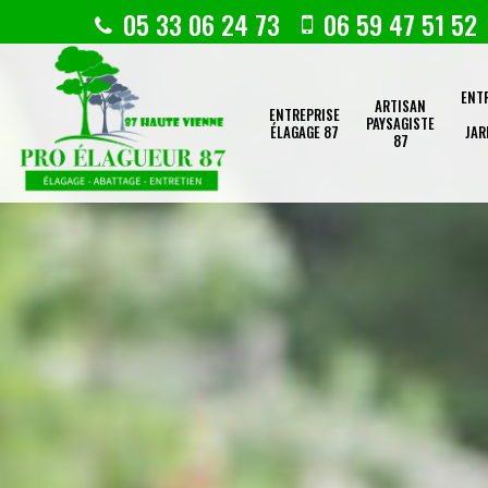
05 33 06 24 73
06 59 47 51 52
ENT
ARTISAN
ENTREPRISE
PAYSAGISTE
ÉLAGAGE 87
JAR
87