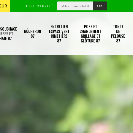
TEUR
ÊTRE RAPPELÉ
ENTRETIEN
POSE ET
TONTE
SSOUCHAGE
BÛCHERON
ESPACE VERT
CHANGEMENT
DE
RBRE ET
87
CIMETIÈRE
GRILLAGE ET
PELOUSE
HAIE 87
87
CLÔTURE 87
87