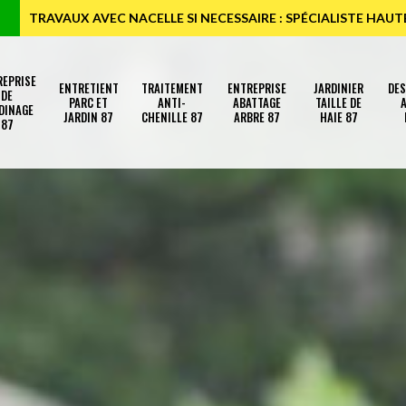
TRAVAUX AVEC NACELLE SI NECESSAIRE : SPÉCIALISTE HAU
REPRISE
ENTRETIENT
TRAITEMENT
ENTREPRISE
JARDINIER
DE
DE
PARC ET
ANTI-
ABATTAGE
TAILLE DE
A
DINAGE
JARDIN 87
CHENILLE 87
ARBRE 87
HAIE 87
87