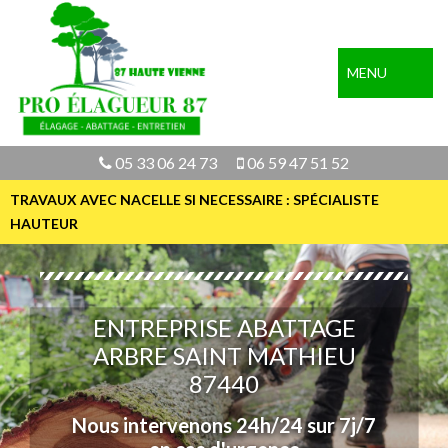
MENU
05 33 06 24 73
06 59 47 51 52
TRAVAUX AVEC NACELLE SI NECESSAIRE : SPÉCIALISTE
HAUTEUR
ENTREPRISE ABATTAGE
ARBRE SAINT MATHIEU
87440
Nous intervenons 24h/24 sur 7j/7