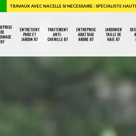
TRAVAUX AVEC NACELLE SI NECESSAIRE : SPÉCIALISTE HAU
REPRISE
ENTRETIENT
TRAITEMENT
ENTREPRISE
JARDINIER
DE
DE
PARC ET
ANTI-
ABATTAGE
TAILLE DE
A
DINAGE
JARDIN 87
CHENILLE 87
ARBRE 87
HAIE 87
87