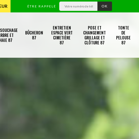
TEUR
ÊTRE RAPPELÉ
ENTRETIEN
POSE ET
TONTE
SSOUCHAGE
BÛCHERON
ESPACE VERT
CHANGEMENT
DE
RBRE ET
87
CIMETIÈRE
GRILLAGE ET
PELOUSE
HAIE 87
87
CLÔTURE 87
87