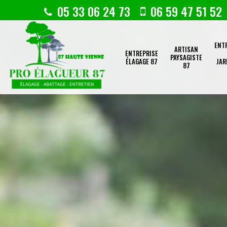
05 33 06 24 73
06 59 47 51 52
ENT
ARTISAN
ENTREPRISE
PAYSAGISTE
ÉLAGAGE 87
JAR
87