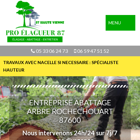
MENU
05 33 06 24 73
06 59 47 51 52
TRAVAUX AVEC NACELLE SI NECESSAIRE : SPÉCIALISTE
HAUTEUR
ENTREPRISE ABATTAGE
ARBRE ROCHECHOUART
87600
Nous intervenons 24h/24 sur 7j/7