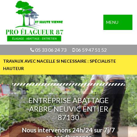
MENU
05 33 06 24 73
06 59 47 51 52
TRAVAUX AVEC NACELLE SI NECESSAIRE : SPÉCIALISTE
HAUTEUR
ENTREPRISE ABATTAGE
ARBRE NEUVIC ENTIER
87130
Nous intervenons 24h/24 sur 7j/7