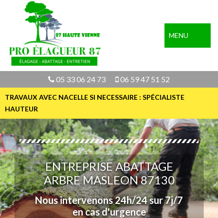
MENU
05 33 06 24 73
06 59 47 51 52
TRAVAUX AVEC NACELLE SI NECESSAIRE : SPÉCIALISTE
HAUTEUR
ENTREPRISE ABATTAGE
ARBRE MASLEON 87130
Nous intervenons 24h/24 sur 7j/7
en cas d'urgence