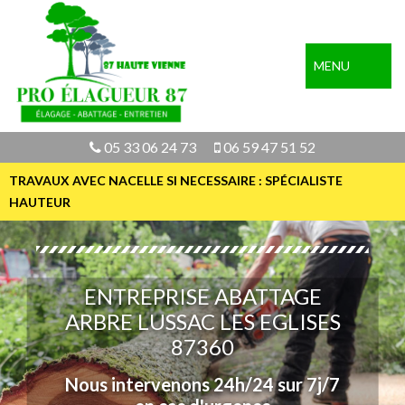
MENU
05 33 06 24 73
06 59 47 51 52
TRAVAUX AVEC NACELLE SI NECESSAIRE : SPÉCIALISTE
HAUTEUR
ENTREPRISE ABATTAGE
ARBRE LUSSAC LES EGLISES
87360
Nous intervenons 24h/24 sur 7j/7