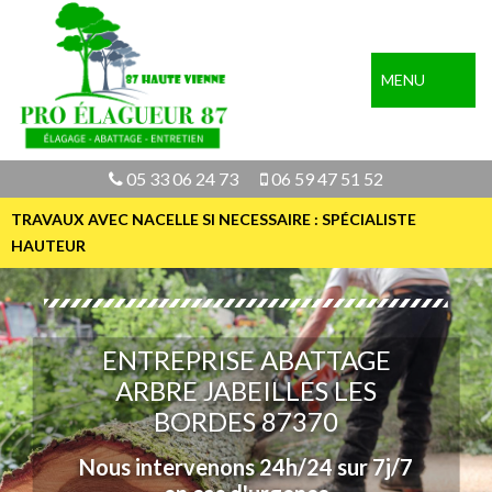
MENU
05 33 06 24 73
06 59 47 51 52
TRAVAUX AVEC NACELLE SI NECESSAIRE : SPÉCIALISTE
HAUTEUR
ENTREPRISE ABATTAGE
ARBRE JABEILLES LES
BORDES 87370
Nous intervenons 24h/24 sur 7j/7