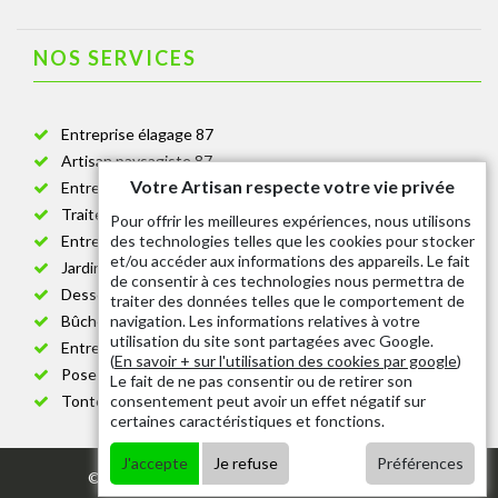
NOS SERVICES
Entreprise élagage 87
Artisan paysagiste 87
Votre Artisan respecte votre vie privée
Entreprise de jardinage 87
Traitement anti-chenille 87
Pour offrir les meilleures expériences, nous utilisons
des technologies telles que les cookies pour stocker
Entreprise abattage arbre 87
et/ou accéder aux informations des appareils. Le fait
Jardinier taille de haie 87
de consentir à ces technologies nous permettra de
Dessouchage arbre et haie 87
traiter des données telles que le comportement de
navigation. Les informations relatives à votre
Bûcheron 87
utilisation du site sont partagées avec Google.
Entretien espace vert cimetière 87
(
En savoir + sur l'utilisation des cookies par google
)
Pose et changement grillage et clôture 87
Le fait de ne pas consentir ou de retirer son
consentement peut avoir un effet négatif sur
Tonte de pelouse 87
certaines caractéristiques et fonctions.
J'accepte
Je refuse
Préférences
© 2020 - Tout droit réservé |
Mentions légales