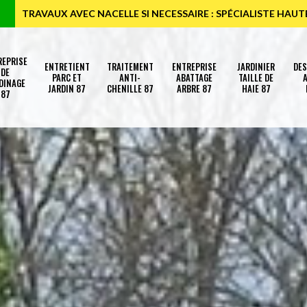
TRAVAUX AVEC NACELLE SI NECESSAIRE : SPÉCIALISTE HAU
REPRISE
ENTRETIENT
TRAITEMENT
ENTREPRISE
JARDINIER
DE
DE
PARC ET
ANTI-
ABATTAGE
TAILLE DE
A
DINAGE
JARDIN 87
CHENILLE 87
ARBRE 87
HAIE 87
87