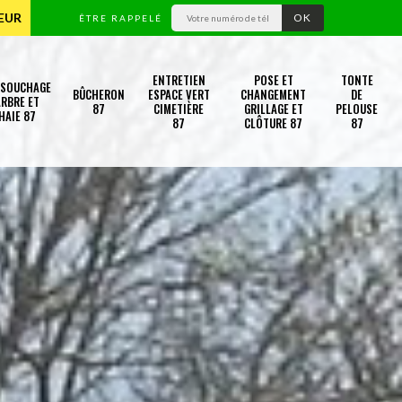
TEUR
ÊTRE RAPPELÉ
ENTRETIEN
POSE ET
TONTE
SSOUCHAGE
BÛCHERON
ESPACE VERT
CHANGEMENT
DE
RBRE ET
87
CIMETIÈRE
GRILLAGE ET
PELOUSE
HAIE 87
87
CLÔTURE 87
87