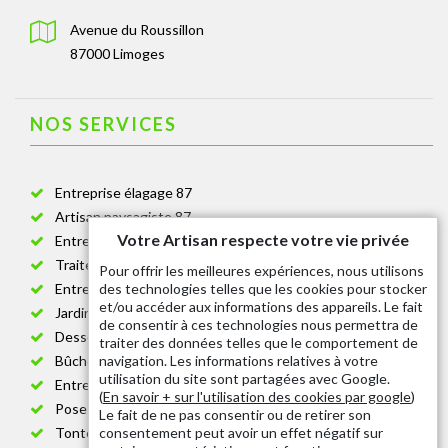
Avenue du Roussillon
87000 Limoges
NOS SERVICES
Entreprise élagage 87
Artisan paysagiste 87
Votre Artisan respecte votre vie privée
Entreprise de jardinage 87
Traitement anti-chenille 87
Pour offrir les meilleures expériences, nous utilisons
des technologies telles que les cookies pour stocker
Entreprise abattage arbre 87
et/ou accéder aux informations des appareils. Le fait
Jardinier taille de haie 87
de consentir à ces technologies nous permettra de
Dessouchage arbre et haie 87
traiter des données telles que le comportement de
navigation. Les informations relatives à votre
Bûcheron 87
utilisation du site sont partagées avec Google.
Entretien espace vert cimetière 87
(
En savoir + sur l'utilisation des cookies par google
)
Pose et changement grillage et clôture 87
Le fait de ne pas consentir ou de retirer son
consentement peut avoir un effet négatif sur
Tonte de pelouse 87