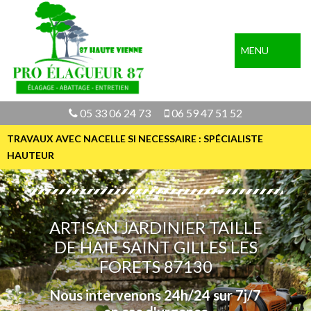
MENU
05 33 06 24 73
06 59 47 51 52
TRAVAUX AVEC NACELLE SI NECESSAIRE : SPÉCIALISTE
HAUTEUR
ARTISAN JARDINIER TAILLE
DE HAIE SAINT GILLES LES
FORETS 87130
Nous intervenons 24h/24 sur 7j/7