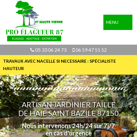
MENU
05 33 06 24 73
06 59 47 51 52
TRAVAUX AVEC NACELLE SI NECESSAIRE : SPÉCIALISTE
HAUTEUR
ARTISAN JARDINIER TAILLE
DE HAIE SAINT BAZILE 87150
Nous intervenons 24h/24 sur 7j/7
en cas d'urgence