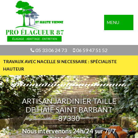
MENU
05 33 06 24 73
06 59 47 51 52
TRAVAUX AVEC NACELLE SI NECESSAIRE : SPÉCIALISTE
HAUTEUR
ARTISAN JARDINIER TAILLE
DE HAIE SAINT BARBANT
87330
Nous intervenons 24h/24 sur 7j/7