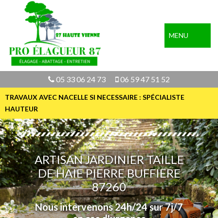
MENU
05 33 06 24 73
06 59 47 51 52
TRAVAUX AVEC NACELLE SI NECESSAIRE : SPÉCIALISTE
HAUTEUR
ARTISAN JARDINIER TAILLE
DE HAIE PIERRE BUFFIERE
87260
Nous intervenons 24h/24 sur 7j/7