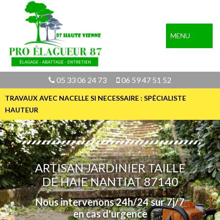
MENU
05 33 06 24 73
06 59 47 51 52
TRAVAUX AVEC NACELLE SI NECESSAIRE : SPÉCIALISTE
HAUTEUR
ARTISAN JARDINIER TAILLE
DE HAIE NANTIAT 87140
Nous intervenons 24h/24 sur 7j/7
en cas d'urgence