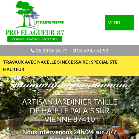
MENU
05 33 06 24 73
06 59 47 51 52
TRAVAUX AVEC NACELLE SI NECESSAIRE : SPÉCIALISTE
HAUTEUR
ARTISAN JARDINIER TAILLE
DE HAIE LE PALAIS SUR
VIENNE 87410
Nous intervenons 24h/24 sur 7j/7