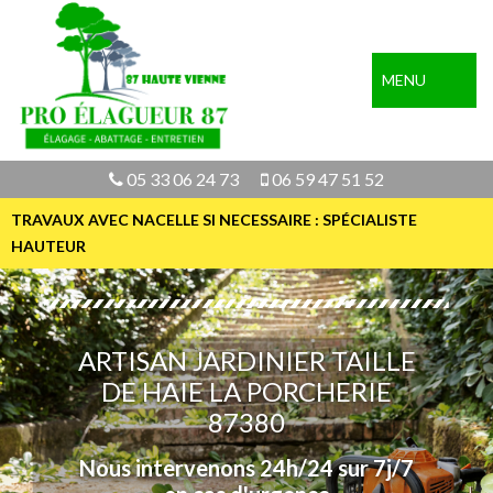
MENU
05 33 06 24 73
06 59 47 51 52
TRAVAUX AVEC NACELLE SI NECESSAIRE : SPÉCIALISTE
HAUTEUR
ARTISAN JARDINIER TAILLE
DE HAIE LA PORCHERIE
87380
Nous intervenons 24h/24 sur 7j/7