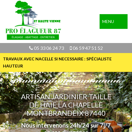
MENU
05 33 06 24 73
06 59 47 51 52
TRAVAUX AVEC NACELLE SI NECESSAIRE : SPÉCIALISTE
HAUTEUR
ARTISAN JARDINIER TAILLE
DE HAIE LA CHAPELLE
MONTBRANDEIX 87440
Nous intervenons 24h/24 sur 7j/7