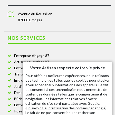
Avenue du Roussillon
87000 Limoges
NOS SERVICES
Entreprise élagage 87
Artisan paysagiste 87
Votre Artisan respecte votre vie privée
Entreprise de jardinage 87
Traitement anti-chenille 87
Pour offrir les meilleures expériences, nous utilisons
des technologies telles que les cookies pour stocker
Entreprise abattage arbre 87
et/ou accéder aux informations des appareils. Le fait
Jardinier taille de haie 87
de consentir à ces technologies nous permettra de
Dessouchage arbre et haie 87
traiter des données telles que le comportement de
navigation. Les informations relatives à votre
Bûcheron 87
utilisation du site sont partagées avec Google.
Entretien espace vert cimetière 87
(
En savoir + sur l'utilisation des cookies par google
)
Pose et changement grillage et clôture 87
Le fait de ne pas consentir ou de retirer son